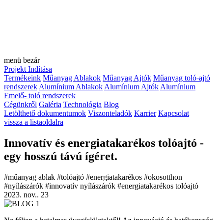
menü
bezár
Projekt Indítása
Termékeink
Műanyag Ablakok
Műanyag Ajtók
Műanyag toló-ajtó
rendszerek
Alumínium Ablakok
Alumínium Ajtók
Alumínium
Emelő- toló rendszerek
Cégünkről
Galéria
Technológia
Blog
Letölthető dokumentumok
Viszonteladók
Karrier
Kapcsolat
vissza a listaoldalra
Innovatív és energiatakarékos tolóajtó -
egy hosszú távú ígéret.
#műanyag ablak
#tolóajtó
#energiatakarékos
#okosotthon
#nyílászárók
#innovatív nyílászárók
#energiatakarékos tolóajtó
2023. nov.. 23