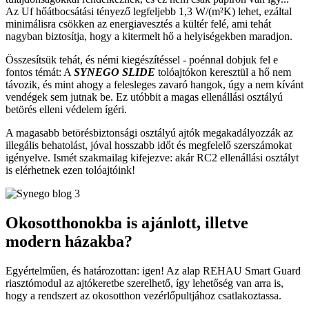
Az Uf hőátbocsátási tényező legfeljebb 1,3 W/(m²K) lehet, ezáltal
minimálisra csökken az energiavesztés a kültér felé, ami tehát
nagyban biztosítja, hogy a kitermelt hő a helyiségekben maradjon.
Összesítsük tehát, és némi kiegészítéssel - poénnal dobjuk fel e
fontos témát: A
SYNEGO
SLIDE
tolóajtókon keresztül a hő nem
távozik, és mint ahogy a felesleges zavaró hangok, úgy a nem kívánt
vendégek sem jutnak be. Ez utóbbit a magas ellenállási osztályú
betörés elleni védelem ígéri.
A magasabb betörésbiztonsági osztályú ajtók megakadályozzák az
illegális behatolást, jóval hosszabb időt és megfelelő szerszámokat
igényelve. Ismét szakmailag kifejezve: akár RC2 ellenállási osztályt
is elérhetnek ezen tolóajtóink!
Okosotthonokba is ajánlott, illetve
modern házakba?
Egyértelműen, és határozottan: igen! Az alap REHAU Smart Guard
riasztómodul az ajtókeretbe szerelhető, így lehetőség van arra is,
hogy a rendszert az okosotthon vezérlőpultjához csatlakoztassa.