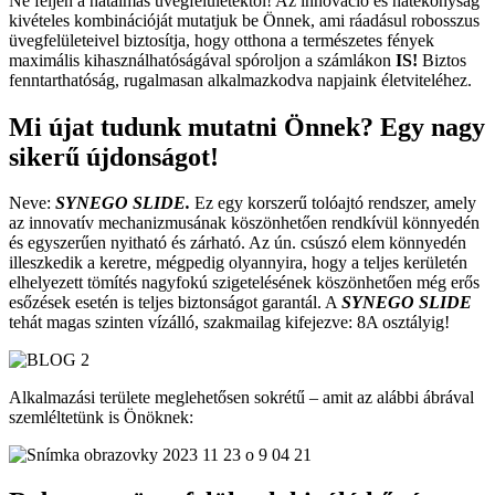
Ne féljen a hatalmas üvegfelületektől! Az innováció és hatékonyság
kivételes kombinációját mutatjuk be Önnek, ami ráadásul robosszus
üvegfelületeivel biztosítja, hogy otthona a természetes fények
maximális kihasználhatóságával spóroljon a számlákon
IS!
Biztos
fenntarthatóság, rugalmasan alkalmazkodva napjaink életviteléhez.
Mi újat tudunk mutatni Önnek? Egy nagy
sikerű újdonságot!
Neve:
SYNEGO SLIDE.
Ez egy korszerű tolóajtó rendszer, amely
az innovatív mechanizmusának köszönhetően rendkívül könnyedén
és egyszerűen nyitható és zárható. Az ún. csúszó elem könnyedén
illeszkedik a keretre, mégpedig olyannyira, hogy a teljes kerületén
elhelyezett tömítés nagyfokú szigetelésének köszönhetően még erős
esőzések esetén is teljes biztonságot garantál. A
SYNEGO SLIDE
tehát magas szinten vízálló, szakmailag kifejezve: 8A osztályig!
Alkalmazási területe meglehetősen sokrétű – amit az alábbi ábrával
szemléltetünk is Önöknek: