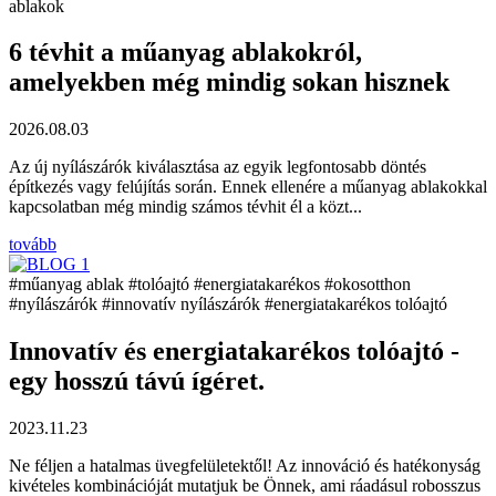
akokról,
g sokan hisznek
yik legfontosabb döntés
k ellenére a műanyag ablakokkal
t él a közt...
karékos
#okosotthon
#energiatakarékos tolóajtó
arékos tolóajtó -
l! Az innováció és hatékonyság
 Önnek, ami ráadásul robosszus