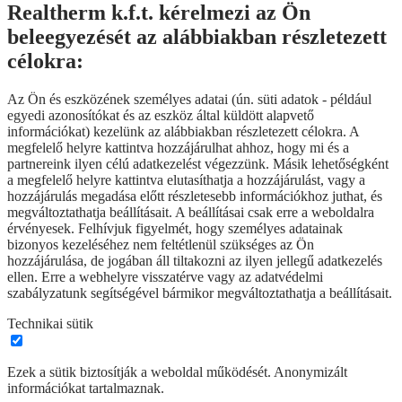
Realtherm k.f.t. kérelmezi az Ön
beleegyezését az alábbiakban részletezett
célokra:
Az Ön és eszközének személyes adatai (ún. süti adatok - például
egyedi azonosítókat és az eszköz által küldött alapvető
információkat) kezelünk az alábbiakban részletezett célokra. A
megfelelő helyre kattintva hozzájárulhat ahhoz, hogy mi és a
partnereink ilyen célú adatkezelést végezzünk. Másik lehetőségként
a megfelelő helyre kattintva elutasíthatja a hozzájárulást, vagy a
hozzájárulás megadása előtt részletesebb információkhoz juthat, és
megváltoztathatja beállításait. A beállításai csak erre a weboldalra
érvényesek. Felhívjuk figyelmét, hogy személyes adatainak
bizonyos kezeléséhez nem feltétlenül szükséges az Ön
hozzájárulása, de jogában áll tiltakozni az ilyen jellegű adatkezelés
ellen. Erre a webhelyre visszatérve vagy az adatvédelmi
szabályzatunk segítségével bármikor megváltoztathatja a beállításait.
Technikai sütik
Ezek a sütik biztosítják a weboldal működését. Anonymizált
információkat tartalmaznak.