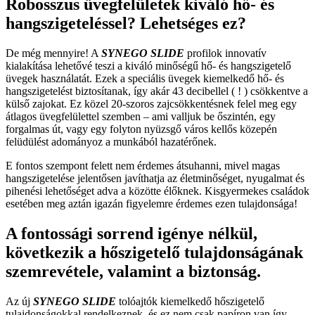
Robosszus üvegfelületek kiváló hő- és
hangszigeteléssel? Lehetséges ez?
De még mennyire! A
SYNEGO
SLIDE
profilok innovatív
kialakítása lehetővé teszi a kiváló minőségű hő- és hangszigetelő
üvegek használatát. Ezek a speciális üvegek kiemelkedő hő- és
hangszigetelést biztosítanak, így akár 43 decibellel ( ! ) csökkentve a
külső zajokat. Ez közel 20-szoros zajcsökkentésnek felel meg egy
átlagos üvegfelülettel szemben – ami valljuk be őszintén, egy
forgalmas út, vagy egy folyton nyüzsgő város kellős közepén
felüdülést adományoz a munkából hazatérőnek.
E fontos szempont felett nem érdemes átsuhanni, mivel magas
hangszigetelése jelentősen javíthatja az életminőséget, nyugalmat és
pihenési lehetőséget adva a közötte élőknek. Kisgyermekes családok
esetében meg aztán igazán figyelemre érdemes ezen tulajdonsága!
A fontossági sorrend igénye nélkül,
következik a hőszigetelő tulajdonságának
szemrevétele, valamint a biztonság.
Az új
SYNEGO
SLIDE
tolóajtók kiemelkedő hőszigetelő
tulajdonságokkal rendelkeznek, és ez nem csak papíron van így...