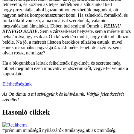
felnevelni, és közben az teljes mértékben a stílusunkat kell
hogy prezentálja, ahol igazán otthon érezhetjük magunkat, ott
nagyon nehéz kompromisszumot kötni. Ha színekről, formákról és
funkciókról van szó, a maximálisat szeretnénk, valamint
megvalósítani álmainkat. Ebben tud segíteni Önnek a
REHAU
SYNEGO SLIDE
. Sem a zárszerkezet helyzete, sem a mérete nincs
behatárolva, így csak az Ön képzeletén múlik, hogy mit tud kihozni
belőle. Na jó, a méretét illetően barokkos túlzásba estünk, mivel
ennek maximális nagysága 4 x 2,6 méter lehet- de azért ez sem
olyan rossz, nem igaz?
Ha a blogunkban leírtak felkeltették figyelmét, és szeretne még
többet megtudni ezen innovatív rendszerünkről, vegye fel velünk a
kapcsolatot.
Elérhetőségünk
Az Ön álmai a mi szívügyünk és kihívásunk. Várjuk jelentkezését
szerettel!
Hasonló cikkek
anyag ablak
#minőségi