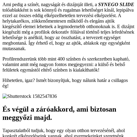
Ami pedig a színét, nagyságát és dizájnját illeti, a
SYNEGO
SLIDE
tolóablakként is sok könnyű és rugalmas lehetőséget kínál, lepipálva
ezzel az összes eddig elképzelhetetlen tervezési elképzelést. A
helytakarékos, zökkenőmentesen működő és elegáns ajtók
kiegészítő elemei lehetnek a legmodernebb otthonoknak is. E dizájnt
kiegészíti még a profilok dekoratív fóliával történő teljes lefedésének
lehetősége is anélkül, hogy az összhatást, a tervezett egységet
megbontaná. Így érhető el, hogy az ajtók, ablakok egy egységként
mutassanak.
Profilrendszerünk több mint 400 színben és szerkezetben kapható,
valamint amit még nagyon fontos megjegyezni: a külső és belső
felületek egymástól eltérő színben is kialakíthatók!
Hihetetlen, igaz? Ismét bizonyítjuk, hogy nálunk határ a csillagos
ég!
És végül a záróakkord, ami biztosan
meggyőzi majd.
Tapasztalatból tudjuk, hogy egy olyan otthon tervezésénél, ahol
konkrét elképzeléseink vannak, ahol gyermekeinket szeretnénk