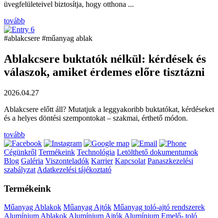
na ...
lkül: kérdések és
es előre tisztázni
gyakoribb buktatókat, kérdéseket
szakmai, érthető módon.
Cégünkről
Termékeink
Technológia
Letölthető dokumentumok
Blog
Galéria
Viszonteladók
Karrier
Kapcsolat
Panaszkezelési
szabályzat
Adatkezelési tájékoztató
Termékeink
Műanyag Ablakok
Műanyag Ajtók
Műanyag toló-ajtó rendszerek
Alumínium Ablakok
Alumínium Ajtók
Alumínium Emelő- toló