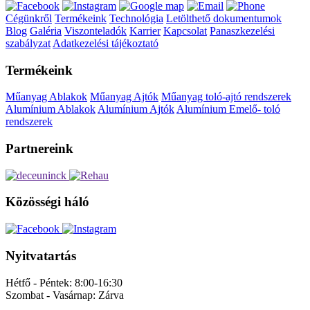
Cégünkről
Termékeink
Technológia
Letölthető dokumentumok
Blog
Galéria
Viszonteladók
Karrier
Kapcsolat
Panaszkezelési
szabályzat
Adatkezelési tájékoztató
Termékeink
Műanyag Ablakok
Műanyag Ajtók
Műanyag toló-ajtó rendszerek
Alumínium Ablakok
Alumínium Ajtók
Alumínium Emelő- toló
rendszerek
Partnereink
Közösségi háló
Nyitvatartás
Hétfő - Péntek:
8:00-16:30
Szombat - Vasárnap:
Zárva