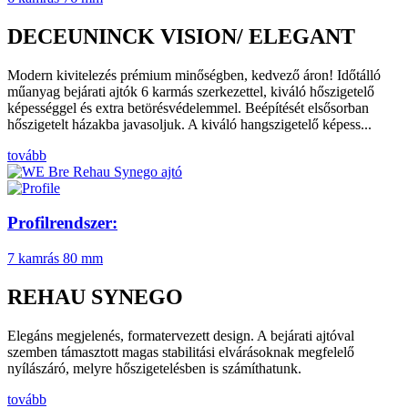
DECEUNINCK VISION/ ELEGANT
Modern kivitelezés prémium minőségben, kedvező áron! Időtálló
műanyag bejárati ajtók 6 karmás szerkezettel, kiváló hőszigetelő
képességgel és extra betörésvédelemmel. Beépítését elsősorban
hőszigetelt házakba javasoljuk. A kiváló hangszigetelő képess...
tovább
Profilrendszer:
7 kamrás
80 mm
REHAU SYNEGO
Elegáns megjelenés, formatervezett design. A bejárati ajtóval
szemben támasztott magas stabilitási elvárásoknak megfelelő
nyílászáró, melyre hőszigetelésben is számíthatunk.
tovább