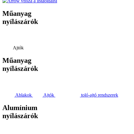
vissza a listaoldalra
Műanyag
nyílászárók
Ajtók
Műanyag
nyílászárók
Ablakok
Ajtók
toló-ajtó rendszerek
Alumínium
nyílászárók