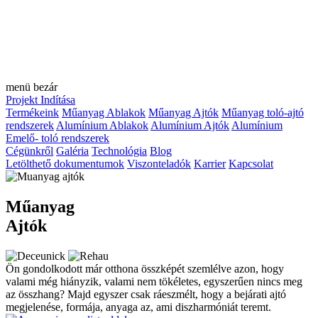
menü
bezár
Projekt Indítása
Termékeink
Műanyag Ablakok
Műanyag Ajtók
Műanyag toló-ajtó
rendszerek
Alumínium Ablakok
Alumínium Ajtók
Alumínium
Emelő- toló rendszerek
Cégünkről
Galéria
Technológia
Blog
Letölthető dokumentumok
Viszonteladók
Karrier
Kapcsolat
Műanyag
Ajtók
Ön gondolkodott már otthona összképét szemlélve azon, hogy
valami még hiányzik, valami nem tökéletes, egyszerűen nincs meg
az összhang? Majd egyszer csak ráeszmélt, hogy a bejárati ajtó
megjelenése, formája, anyaga az, ami diszharmóniát teremt.