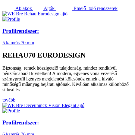
Ablakok
Ajtók
Emelő- toló rendszerek
Profilrendszer:
5 kamrás
70 mm
REHAU70 EURODESIGN
Biztonság, remek hőszigetelő tulajdonság, mindez rendkívül
pénztárcabarát kivitelben! A modern, egyenes vonalvezetésű
szárnyprofil igényes megjelenést kölcsönöz ennek a kiváló
minőségű műanyag bejárati ajtónak. Kiválóan alkalmas különböző
stílusú és ...
tovább
Profilrendszer:
6 kamrás
76 mm