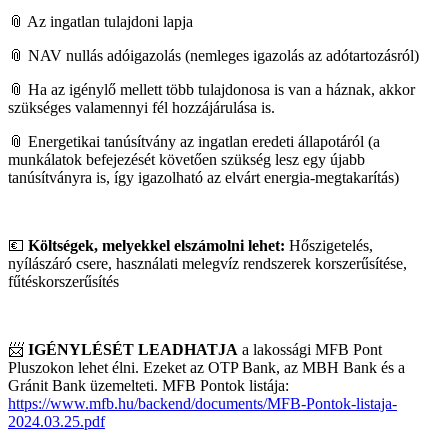
📎 Az ingatlan tulajdoni lapja
📎 NAV nullás adóigazolás (nemleges igazolás az adótartozásról)
📎 Ha az igénylő mellett több tulajdonosa is van a háznak, akkor
szükséges valamennyi fél hozzájárulása is.
📎 Energetikai tanúsítvány az ingatlan eredeti állapotáról (a
munkálatok befejezését követően szükség lesz egy újabb
tanúsítványra is, így igazolható az elvárt energia-megtakarítás)
💶
Költségek, melyekkel elszámolni lehet:
Hőszigetelés,
nyílászáró csere, használati melegvíz rendszerek korszerűsítése,
fűtéskorszerűsítés
📨
IGÉNYLÉSÉT LEADHATJA
a lakossági MFB Pont
Pluszokon lehet élni. Ezeket az OTP Bank, az MBH Bank és a
Gránit Bank üzemelteti. MFB Pontok listája:
https://www.mfb.hu/backend/documents/MFB-Pontok-listaja-
2024.03.25.pdf