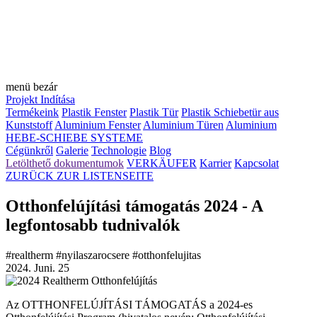
menü
bezár
Projekt Indítása
Termékeink
Plastik Fenster
Plastik Tür
Plastik Schiebetür aus
Kunststoff
Aluminium Fenster
Aluminium Türen
Aluminium
HEBE-SCHIEBE SYSTEME
Cégünkről
Galerie
Technologie
Blog
Letölthető dokumentumok
VERKÄUFER
Karrier
Kapcsolat
ZURÜCK ZUR LISTENSEITE
Otthonfelújítási támogatás 2024 - A
legfontosabb tudnivalók
#realtherm
#nyilaszarocsere
#otthonfelujitas
2024. Juni. 25
Az OTTHONFELÚJÍTÁSI TÁMOGATÁS a 2024-es