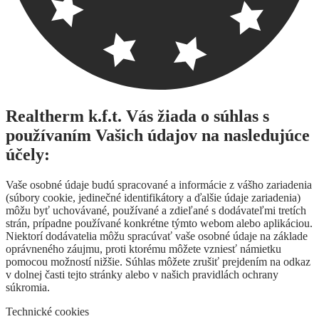
Realtherm k.f.t. Vás žiada o súhlas s
používaním Vašich údajov na nasledujúce
účely:
Vaše osobné údaje budú spracované a informácie z vášho zariadenia
(súbory cookie, jedinečné identifikátory a ďalšie údaje zariadenia)
môžu byť uchovávané, používané a zdieľané s dodávateľmi tretích
strán, prípadne používané konkrétne týmto webom alebo aplikáciou.
Niektorí dodávatelia môžu spracúvať vaše osobné údaje na základe
oprávneného záujmu, proti ktorému môžete vzniesť námietku
pomocou možností nižšie. Súhlas môžete zrušiť prejdením na odkaz
v dolnej časti tejto stránky alebo v našich pravidlách ochrany
súkromia.
Technické cookies