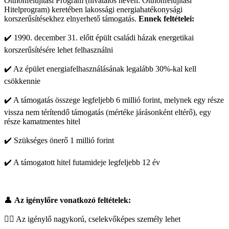
Otthonfelújítási Program (hivatalos nevén: Otthonfelújítási
Hitelprogram) keretében lakossági energiahatékonysági
korszerűsítésekhez elnyerhető támogatás.
Ennek feltételei:
✔️ 1990. december 31. előtt épült családi házak energetikai
korszerűsítésére lehet felhasználni
✔️ Az épület energiafelhasználásának legalább 30%-kal kell
csökkennie
✔️ A támogatás összege legfeljebb 6 millió forint, melynek egy része
vissza nem térítendő támogatás (mértéke járásonként eltérő), egy
része kamatmentes hitel
✔️ Szükséges önerő 1 millió forint
✔️ A támogatott hitel futamideje legfeljebb 12 év
👤
Az igénylőre vonatkozó feltételek:
👉🏼 Az igénylő nagykorú, cselekvőképes személy lehet