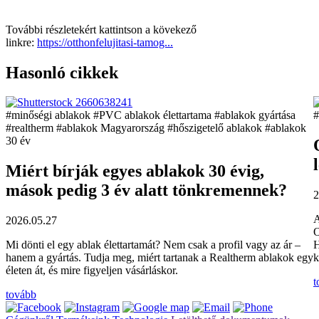
További részletekért kattintson a kövekező
linkre:
https://otthonfelujitasi-tamog...
Hasonló cikkek
#minőségi ablakok
#PVC ablakok élettartama
#ablakok gyártása
#
#realtherm
#ablakok Magyarország
#hőszigetelő ablakok
#ablakok
30 év
Miért bírják egyes ablakok 30 évig,
mások pedig 3 év alatt tönkremennek?
2
2026.05.27
O
Mi dönti el egy ablak élettartamát? Nem csak a profil vagy az ár –
H
hanem a gyártás. Tudja meg, miért tartanak a Realtherm ablakok egy
k
életen át, és mire figyeljen vásárláskor.
t
tovább