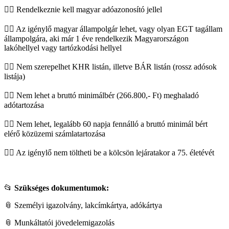
👉🏼 Rendelkeznie kell magyar adóazonosító jellel
👉🏼 Az igénylő magyar állampolgár lehet, vagy olyan EGT tagállam
állampolgára, aki már 1 éve rendelkezik Magyarországon
lakóhellyel vagy tartózkodási hellyel
👉🏼 Nem szerepelhet KHR listán, illetve BÁR listán (rossz adósok
listája)
👉🏼 Nem lehet a bruttó minimálbér (266.800,- Ft) meghaladó
adótartozása
👉🏼 Nem lehet, legalább 60 napja fennálló a bruttó minimál bért
elérő közüzemi számlatartozása
👉🏼 Az igénylő nem töltheti be a kölcsön lejáratakor a 75. életévét
📂
Szükséges dokumentumok:
📎 Személyi igazolvány, lakcímkártya, adókártya
📎 Munkáltatói jövedelemigazolás