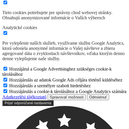
Tieto cookies potrebujete pre správny chod webovej stránky.
Obsahujú anonymizované informácie o Vaších výberoch
Analytické cookies
Pre vylepšenie naších služieb, využívame službu Google Analytics,
ktorá odosiela anonymné informácie o Vašej návšteve a zbiera
agregované dáta o zvyklostiach návštevníkov, vďaka ktorým denno
denne vylepšujeme naše služby.
Hozzájárul a Google Advertisinghez szükséges cookie-k
tárolásához
Hozzájárulás az adatok Google Ads céljára történő küldéséhez
Hozzájárulás a személyre szabott hirdetéshez
Hozzájárulás a cookie-k tárolásához a Google Analytics számára
Adatkezelési tájékoztató
Spravovať možnosti
Odmietnuť
Prijať odporúčané nastavenia