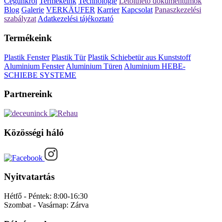
Cégünkről
Termékeink
Technologie
Letölthető dokumentumok
Blog
Galerie
VERKÄUFER
Karrier
Kapcsolat
Panaszkezelési
szabályzat
Adatkezelési tájékoztató
Termékeink
Plastik Fenster
Plastik Tür
Plastik Schiebetür aus Kunststoff
Aluminium Fenster
Aluminium Türen
Aluminium HEBE-
SCHIEBE SYSTEME
Partnereink
Közösségi háló
Nyitvatartás
Hétfő - Péntek:
8:00-16:30
Szombat - Vasárnap:
Zárva