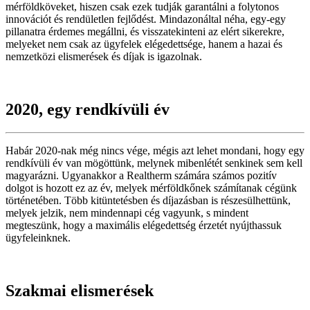
mérföldköveket, hiszen csak ezek tudják garantálni a folytonos
innovációt és rendületlen fejlődést. Mindazonáltal néha, egy-egy
pillanatra érdemes megállni, és visszatekinteni az elért sikerekre,
melyeket nem csak az ügyfelek elégedettsége, hanem a hazai és
nemzetközi elismerések és díjak is igazolnak.
2020, egy rendkívüli év
Habár 2020-nak még nincs vége, mégis azt lehet mondani, hogy egy
rendkívüli év van mögöttünk, melynek mibenlétét senkinek sem kell
magyarázni. Ugyanakkor a Realtherm számára számos pozitív
dolgot is hozott ez az év, melyek mérföldkőnek számítanak cégünk
történetében. Több kitüntetésben és díjazásban is részesülhettünk,
melyek jelzik, nem mindennapi cég vagyunk, s mindent
megteszünk, hogy a maximális elégedettség érzetét nyújthassuk
ügyfeleinknek.
Szakmai elismerések