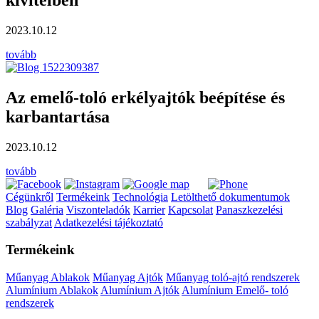
23.10.12
vább
z emelő-toló erkélyajtók beépítése és
arbantartása
23.10.12
vább
Cégünkről
Termékeink
Technológia
Letölthető dokumentumok
Blog
Galéria
Viszonteladók
Karrier
Kapcsolat
Panaszkezelési
szabályzat
Adatkezelési tájékoztató
Termékeink
Műanyag Ablakok
Műanyag Ajtók
Műanyag toló-ajtó rendszerek
Alumínium Ablakok
Alumínium Ajtók
Alumínium Emelő- toló
rendszerek