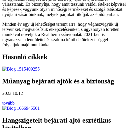
választanak. Ez bizonyítja, hogy amit teszünk valódi értéket képvisel
és képesek vagyunk olyan minőségi termékeket és szolgáltatásokat
nyújtani vásárlóinknak, melyek párjukat ritkítják az építőiparban.
Minden év egy új lehetőséget teremt arra, hogy véghezvigyük új
terveinket, megvalósítsuk elképzeléseinket, s ugyanolyan töretlen
munkával növeljük a Realtherm színvonalát. 2021-ben is
ugyanazzal a lendülettel és szakma iránti elkötelezettséggel
folytatjuk majd munkánkat.
Hasonló cikkek
űanyag bejárati ajtók és a biztonság
23.10.12
vább
angszigetelt bejárati ajtó esztétikus
ivitelben