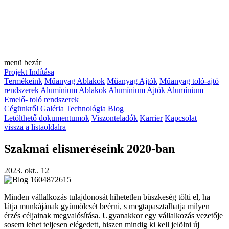
menü
bezár
Projekt Indítása
Termékeink
Műanyag Ablakok
Műanyag Ajtók
Műanyag toló-ajtó
rendszerek
Alumínium Ablakok
Alumínium Ajtók
Alumínium
Emelő- toló rendszerek
Cégünkről
Galéria
Technológia
Blog
Letölthető dokumentumok
Viszonteladók
Karrier
Kapcsolat
vissza a listaoldalra
Szakmai elismeréseink 2020-ban
2023. okt.. 12
Minden vállalkozás tulajdonosát hihetetlen büszkeség tölti el, ha
látja munkájának gyümölcsét beérni, s megtapasztalhatja milyen
érzés céljainak megvalósítása. Ugyanakkor egy vállalkozás vezetője
sosem lehet teljesen elégedett, hiszen mindig ki kell jelölni új