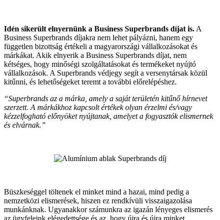
Idén sikerült elnyernünk a Business Superbrands díjat is.
A
Business Superbrands díjakra nem lehet pályázni, hanem egy
független bizottság értékeli a magyarországi vállalkozásokat és
márkákat. Akik elnyerik a Business Superbrands díjat, nem
kétséges, hogy minőségi szolgáltatásokat és termékeket nyújtó
vállalkozások. A Superbrands védjegy segít a versenytársak közül
kitűnni, és lehetőségeket teremt a további előrelépéshez.
“Superbrands az a márka, amely a saját területén kitűnő hírnevet
szerzett. A márkákhoz kapcsolt értékek olyan érzelmi és/vagy
kézzelfogható előnyöket nyújtanak, amelyet a fogyasztók elismernek
és elvárnak.”
Büszkeséggel töltenek el minket mind a hazai, mind pedig a
nemzetközi elismerések, hiszen ez rendkívüli visszaigazolása
munkánknak. Ugyanakkor számunkra az igazán lényeges elismerés
az ügyfeleink elégedettsége és az, hogy újra és újra minket