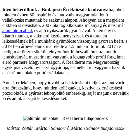
Idén bekerültünk a Budapesti Értéktőzsde kiadványába,
ahol
minden évben 50 inspiráló és innovatív magyar tulajdonú
vállalkozást mutatnak be szakmai alapon. Ahogyan az a megjelent
cikkben is olvasható, 2007 óta foglalkozunk műanyag és most már
alumínium ablak
és ajtó nyílászárók gyártásával. A kemény és
kitartó munka, a vakmerő kezdeményezések és a töretlen
lelkesedésnek hála munkánk gyümölcse viszonylag gyorsan beért, s
2019-ben árbevételünk már elérte a 4,5 milliárd forintot. 2017-re
pedig már ötször sikerült elnyernünk fő beszállítónk az Inoutic
tanúsítványát, miszerint mi vagyunk a legnagyobb profil forgalmat
elérő partnere Magyarországon. A Realtherm ma Magyarország
egyik piacvezető nyílászárógyártója, s emellett mi vagyunk hazánk
elsőszámú ablakexportőr vállalata is.
Annak érdekében, hogy továbbra is biztosítani tudjuk az innovációt,
arra törekszünk, hogy minden kollégánkat, kezdve az értékesítési
pozícióktól, a gyártást lebonyolító emberekig, saját magunk neveljük
ki és adjuk át saját lelkesedésünket.
Márton Zoltán, Márton Sándorné, Márton Sándor tulajdonosok