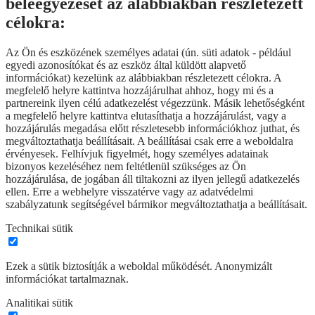
beleegyezését az alábbiakban részletezett
célokra:
Az Ön és eszközének személyes adatai (ún. süti adatok - például
egyedi azonosítókat és az eszköz által küldött alapvető
információkat) kezelünk az alábbiakban részletezett célokra. A
megfelelő helyre kattintva hozzájárulhat ahhoz, hogy mi és a
partnereink ilyen célú adatkezelést végezzünk. Másik lehetőségként
a megfelelő helyre kattintva elutasíthatja a hozzájárulást, vagy a
hozzájárulás megadása előtt részletesebb információkhoz juthat, és
megváltoztathatja beállításait. A beállításai csak erre a weboldalra
érvényesek. Felhívjuk figyelmét, hogy személyes adatainak
bizonyos kezeléséhez nem feltétlenül szükséges az Ön
hozzájárulása, de jogában áll tiltakozni az ilyen jellegű adatkezelés
ellen. Erre a webhelyre visszatérve vagy az adatvédelmi
szabályzatunk segítségével bármikor megváltoztathatja a beállításait.
Technikai sütik
Ezek a sütik biztosítják a weboldal működését. Anonymizált
információkat tartalmaznak.
Analitikai sütik